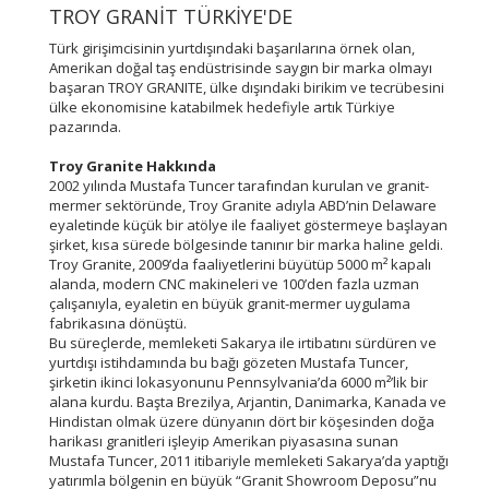
TROY GRANİT TÜRKİYE'DE
Türk girişimcisinin yurtdışındaki başarılarına örnek olan,
Amerikan doğal taş endüstrisinde saygın bir marka olmayı
başaran TROY GRANITE, ülke dışındaki birikim ve tecrübesini
ülke ekonomisine katabilmek hedefiyle artık Türkiye
pazarında.
Troy Granite Hakkında
2002 yılında Mustafa Tuncer tarafından kurulan ve granit-
mermer sektöründe, Troy Granite adıyla ABD’nin Delaware
eyaletinde küçük bir atölye ile faaliyet göstermeye başlayan
şirket, kısa sürede bölgesinde tanınır bir marka haline geldi.
Troy Granite, 2009’da faaliyetlerini büyütüp 5000 m² kapalı
alanda, modern CNC makineleri ve 100’den fazla uzman
çalışanıyla, eyaletin en büyük granit-mermer uygulama
fabrikasına dönüştü.
Bu süreçlerde, memleketi Sakarya ile irtibatını sürdüren ve
yurtdışı istihdamında bu bağı gözeten Mustafa Tuncer,
şirketin ikinci lokasyonunu Pennsylvania’da 6000 m²’lik bir
alana kurdu. Başta Brezilya, Arjantin, Danimarka, Kanada ve
Hindistan olmak üzere dünyanın dört bir köşesinden doğa
harikası granitleri işleyip Amerikan piyasasına sunan
Mustafa Tuncer, 2011 itibariyle memleketi Sakarya’da yaptığı
yatırımla bölgenin en büyük “Granit Showroom Deposu”nu