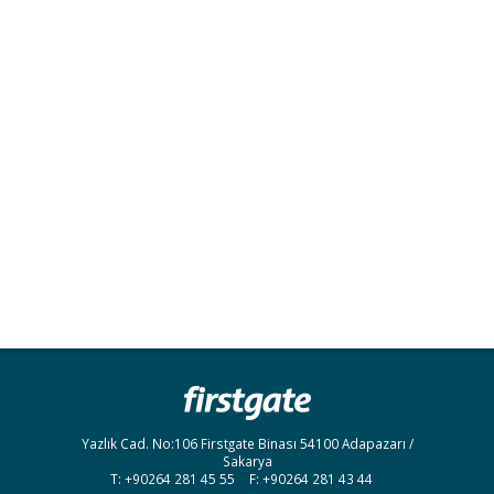
Yazlık Cad. No:106 Firstgate Binası
54100
Adapazarı /
Sakarya
T:
+90264 281 45 55
F:
+90264 281 43 44